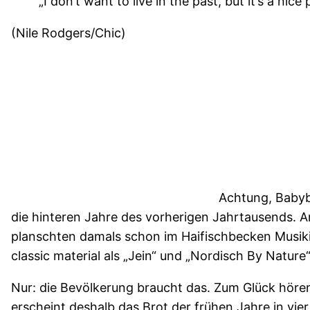
„I don’t want to live in the past, but it’s a nice p
(Nile Rodgers/Chic)
Achtung, Babyb
die hinteren Jahre des vorherigen Jahrtausends. A
planschten damals schon im Haifischbecken Musiki
classic material als „Jein“ und „Nordisch By Natur
Nur: die Bevölkerung braucht das. Zum Glück höre
erscheint deshalb das Brot der frühen Jahre in vier