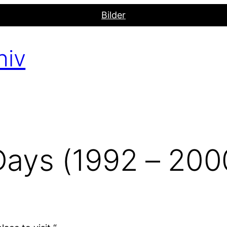
Bilder
hiv
Days (1992 – 200