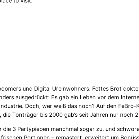
lace to visit.“
oomers und Digital Ureinwohners: Fettes Brot dokter
nders ausgedrückt: Es gab ein Leben vor dem Interne
ndustrie. Doch, wer weiß das noch? Auf den FeBro-K
e“, die Tonträger bis 2000 gab’s seit Jahren nur noch
n die 3 Partypiepen manchmal sogar zu, und schwore
 frischen Portionen – remastert, erweitert um Bonüsse