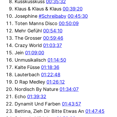
Kusskusskuss
00:35:32
Klaus & Klaus & Klaus
00:39:20
Josephine
#Schreibaby
00:45:30
Toten Manns Disco
00:50:09
Mehr Gefühl
00:54:10
The Grosser
00:59:46
Crazy World
01:03:37
Jein
01:09:00
Unmusikalisch
01:14:50
Kalte Füsse
01:18:36
Lauterbach
01:22:48
D Rap Medley
01:26:12
Nordisch By Nature
01:34:07
Echo
01:39:32
Dynamit Und Farben
01:43:57
Bettina, Zieh Dir Bitte Etwas An
01:47:45