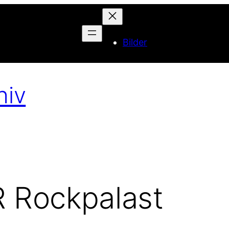
Bilder
hiv
R Rockpalast